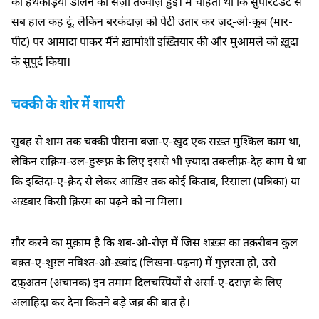
को हथकड़ियां डालने की सज़ा तज्वीज़ हुई। मैं चाहता था कि सुपरिंटेंडेंट से
सब हाल कह दूं, लेकिन बरकंदाज़ को पेटी उतार कर ज़द्-ओ-कूब (मार-
पीट) पर आमादा पाकर मैंने ख़ामोशी इख़्तियार की और मुआमले को ख़ुदा
के सुपुर्द किया।
चक्की के शोर में शायरी
सुबह से शाम तक चक्की पीसना बजा-ए-ख़ुद एक सख़्त मुश्किल काम था,
लेकिन राक़िम-उल-हुरूफ़ के लिए इससे भी ज़्यादा तकलीफ़-देह काम ये था
कि इब्तिदा-ए-क़ैद से लेकर आख़िर तक कोई किताब, रिसाला (पत्रिका) या
अख़्बार किसी क़िस्म का पढ़ने को ना मिला।
ग़ौर करने का मुक़ाम है कि शब-ओ-रोज़ में जिस शख़्स का तक़रीबन कुल
वक़्त-ए-शुग़्ल नविश्त-ओ-ख़्वांद (लिखना-पढ़ना) में गुज़रता हो, उसे
दफ़्अतन (अचानक) इन तमाम दिलचस्पियों से अर्सा-ए-दराज़ के लिए
अलाहिदा कर देना कितने बड़े जब्र की बात है।