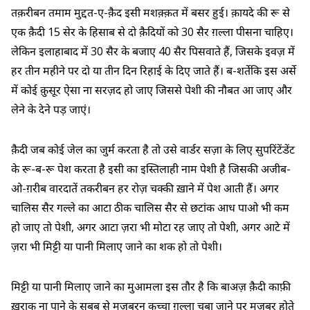
तक़रीबन तमाम मुद्दत-ए-क़ैद इसी मशक़्क़त में बसर हुई। क़ायदे की रू से
एक क़ैदी 15 सेर के हिसाब से दो क़ैदियों को 30 सैर ग़ल्ला पीसना चाहिए।
लेकिन इलाहाबाद में 30 सैर के बजाए 40 सैर पिसवाते हैं, जिसके इवज़ में
हर तीन महीने पर दो या तीन दिन रिहाई के दिए जाते हैं। ब-शर्तेकि इस अर्से
में कोई क़ुसूर ऐसा ना सरज़द हो जाए जिससे पेशी की नौबत आ जाए और
लेने के देने पड़ जाएं।
क़ैदी जब कोई जेल का जुर्म करता है तो उसे वार्डर सज़ा के लिए सुपरिंटेंडेंट
के रू-ब-रू पेश करता है इसी का इस्तिलाही नाम पेशी है जिसकी अजीब-
ओ-ग़रीब वारदातें तकरीबन हर रोज़ चक्की ख़ाने में पेश आती हैं। अगर
चालिस सैर गल्ले का आटा ठीक चालिस सैर से छटांक आध पाओ भी कम
हो जाए तो पेशी, अगर आटा ज़रा भी मोटा रह जाए तो पेशी, अगर आटे में
ज़रा भी मिट्टी या पानी मिलाए जाने का शक हो तो पेशी।
मिट्टी या पानी मिलाए जाने का मुआमला इस तौर है कि बाअज़ क़ैदी काफ़ी
ख़ुराक ना पाने के सबब से मजबूरन कच्चा ग़ल्ला चबा जाने पर मजबूर होते