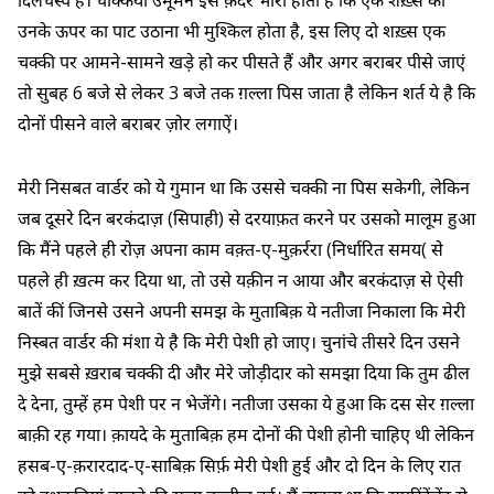
दिलचस्प है। चक्कियाँ उमूमन इस क़दर भारी होती हैं कि एक शख़्स को
उनके ऊपर का पाट उठाना भी मुश्किल होता है, इस लिए दो शख़्स एक
चक्की पर आमने-सामने खड़े हो कर पीसते हैं और अगर बराबर पीसे जाएं
तो सुबह 6 बजे से लेकर 3 बजे तक ग़ल्ला पिस जाता है लेकिन शर्त ये है कि
दोनों पीसने वाले बराबर ज़ोर लगाऐं।
मेरी निसबत वार्डर को ये गुमान था कि उससे चक्की ना पिस सकेगी, लेकिन
जब दूसरे दिन बरकंदाज़ (सिपाही) से दरयाफ़त करने पर उसको मालूम हुआ
कि मैंने पहले ही रोज़ अपना काम वक़्त-ए-मुक़र्ररा (निर्धारित समय( से
पहले ही ख़त्म कर दिया था, तो उसे यक़ीन न आया और बरकंदाज़ से ऐसी
बातें कीं जिनसे उसने अपनी समझ के मुताबिक़ ये नतीजा निकाला कि मेरी
निस्बत वार्डर की मंशा ये है कि मेरी पेशी हो जाए। चुनांचे तीसरे दिन उसने
मुझे सबसे ख़राब चक्की दी और मेरे जोड़ीदार को समझा दिया कि तुम ढील
दे देना, तुम्हें हम पेशी पर न भेजेंगे। नतीजा उसका ये हुआ कि दस सेर ग़ल्ला
बाक़ी रह गया। क़ायदे के मुताबिक़ हम दोनों की पेशी होनी चाहिए थी लेकिन
हसब-ए-क़रारदाद-ए-साबिक़ सिर्फ़ मेरी पेशी हुई और दो दिन के लिए रात