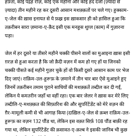
हफ़्ता, कोई पंद्रह रोज़, कोई एक महीना और कोई हद दर्जा (ज़्यादा से
ज़्यादा) तीन महीने रह कर दूसरी आसान मशक़्क़तों पर चले गए। हुक्काम-
ए-जेल की ख़ास इनायत से ये फ़ख़्र इस ख़ाकसार ही को हासिल हुआ कि
तक़रीबन सारा ज़माना-ए-क़ैद इसी एक मनहूस शुग़्ल (काम) में गुज़ारना
पड़ा।
जेल में हर दूसरे या तीसरे महीने चक्की पीसने वालों का मुआइना ख़ास इसी
ग़रज़ से हुआ करता है कि जो क़ैदी वज़न में कम हो गए हों या जिनको
चक्की पीसते कई महीने गुज़र चुके हों वो किसी दूसरे आसान काम पर भेज
दिए जाएं। राक़िम-उल-हुरूफ़ के ज़माने में तीन चार बार ऐसे मुआइने हुए
जिनमें तक़रीबन तमाम पुराने साथियों की मशक़्क़तें तब्दील कर दी गईं,
लेकिन ये कमतरीन जहाँ था वहीं रहा। एक बार जेलर ने ख़ास कर मेरे लिए
तब्दीलि-ए-मशक़्क़त की सिफ़ारिश की और सुपरिंटेंडेंट को मेरे वज़न की
ग़ैर-मामूली कमी से भी आगाह किया (दाख़िल-ए-जेल से क़ब्ल राक़िम-उल-
हुरूफ़ का वज़न 132 पौंड था, लेकिन इस वक़्त सिर्फ़ 108 पौंड बाक़ी रह
गया था, लेकिन सुपरिंटेंडेंट की क़सावत-ए-क़ल्ब ने इसकी जानिब भी कुछ