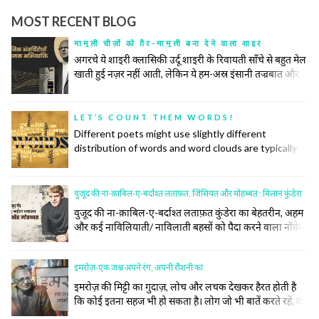
MOST RECENT BLOG
मामूली चीज़ों को ग़ैर-मामूली बना देने वाला शाइर
अगरचे ये शाइरी क्लासिकी उर्दू शाइरी के रिवायती साँचे से बहुत मेल
खाती हुई नज़र नहीं आती, लेकिन ये हम-अस्र इंसानी तज्रबात और
नफ़्सियात की गहरी तहों को खंगालने में रिवायत और जिद्दत के हर
टूल के सहारे से अपना काम करती है। उनकी ग़ज़ल महज़ तख़लीक़ी
सलाहियतों के इज़हार का अमल नहीं बल्कि किसी नादीदा-ओ-
LET’S COUNT THEM WORDS!
नायाब नुक्ते की तलाश, समाजी हक़ीक़तों के बयान और इंसानी वुजूद
Different poets might use slightly different
की पेचीदा तहों को बे-नक़ाब करने का ज़रीआ है।
distribution of words and word clouds are typically
used to convey information about the distribution of
words in some specific context. The more a word is
used, the bigger it is on the cloud. So, let us make
वुजूद की ना-क़ाबिल-ए-बर्दाश्त लताफ़त, जिंसियत और मोहब्बत : मिलान कुंडेरा
these word clouds for some prominent poets and
वुजूद की ना-क़ाबिल-ए-बर्दाश्त लताफ़त कुंडेरा का बेहतरीन, अहम
see if they convey some insight into their
और कई नाविलियाती/ नाविलाती बहसों को पैदा करने वाला नॉवेल
commonalities and distinctiveness.
माना जाता है। उसके मुताबिक़ इस नॉवेल को जिन बुनियादों या जिन
सुतूनों पर लिखा गया है उनमें बोझ, लताफ़त, रूह, जिस्म, ग्रैंड मार्च,
इमरोज़-एक जश्न अपने रंग, अपनी रौशनी का
किच या किश, गिर जाने की कैफ़ियत, क़ुव्वत और कमज़ोरी शामिल
हैं। नॉवेल को पढ़ते हुए हम कई सतहों पर उसके फैलाव को देखते हैं
इमरोज़ की मिट्टी का गुदाज़, लोच और लचक देखकर हैरत होती है
और ये फैलाव वुजूद, जिंस, मोहब्बत, सियासत (प्रेग स्प्रिंग), फ़लसफ़ा,
कि कोई इतना सहज भी हो सकता है। लोग जो भी बातें करते रहें, वो
मौसीक़ी, किरदारों की सूरत-ए-हाल पर है और बक़ौल कुंडेरा
दर-अस्ल इमरोज़ को अमृता के चश्मे के थ्रू देख रहे होते हैं जबकि