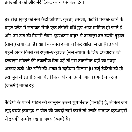
तवज्जो न की और मेरे टिकट को वापस कर दिया।
हर रोज़ सुबह को सब क़ैदी जांगया, कुरता, तसला, कटोरी चक्की-ख़ाने के
बाहर परेड में लगाकर सिर्फ एक लंगोटी बाँधे हुए अंदर दाख़िल हो जाते हैं
और उन सब की गिनती लेकर दफ़अदार बाहर से दरवाज़ा बंद करके क़ुफ़्ल
(ताला) लगा देता है। खाने के वक़्त दरवाज़ा फिर खोला जाता है। इससे
पहले अगर किसी को रफ़्अ-ए-हाजत (मल-त्याग( के लिए दफ़अदार को
दरवाज़ा खोलने की तकलीफ़ देना पड़े तो इस तकलीफ़-दही का इवज़
अक्सर डंडों और सोंटों की शक्ल में यक़ीनन मिलता है। कई क़ैदियों को तो
इस जुर्म में इतनी सज़ा मिली कि अर्से तक उनके आज़ा (अंग) मजरूह
(जख़्मी) बाक़ी रहे।
क़ैदियों के मारने-पीटने की क़ानूनन ज़रूर मुमानेअत (मनाही) है, लेकिन जब
ख़ुद वार्डर क़वाइद-ए-जेल की पाबंदी नहीं करते तो उनके मातहत दफ़अदारों
से इसकी उम्मीद रखना अबस )व्यर्थ( है।