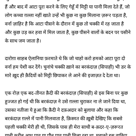
हैं और बाद में आटा पूरा करने के लिए गेहूँ में मिट्टी या पानी मिला देते हैं, जो
लोग कच्चा ग़ल्ला नहीं खाते उन्हें भी कुछ ना कुछ मिलाना ज़रूर पड़ता है,
वर्ना ज़ाहिर है कि आटा पीसने के दौरान में कुछ तो चक्की में रह जाता है
और कुछ उड़ कर हवा में मिल जाता है, कुछ पीसने वालों के बदन पर पसीने
के साथ जम जाता है।
दारोग़ा साहब ऐलानिया फ़रमाते थे कि जो चाहो करो हमको आटा पूरा दो
वर्ना हम पेशी कर देंगे। चुनांचे चक्की ख़ाने का बरकंदाज़ (सिपाही) भी डर के
मारे ख़ुद ही क़ैदियों को मिट्टी छिपाकर ले आने की इजाज़त दे देता था।
एक रोज़ एक बद-तीनत क़ैदी की बरकंदाज़ (सिपाही) से इस बिना पर कुछ
हुज्जत हो गई थी कि बरकंदाज़ ने उसे ग़ल्ला चुराकर ना ले जाने दिया था,
उसका नतीजा ये हुआ कि क़ैदी ने दफ़अदार को बुलाया और कहा कि
बरकंदाज़ ग़ल्ले में पानी मिलवाता है, क़िस्मत की ख़ूबी देखिए कि सबसे
पहली चक्की मेरी ही थी, जिसके पास ही मेरा साथी ब-क़दर-ए-ज़रूरत
यानी क़रीब आध पाव या पौन पाव पानी मिला रहा था, मुझको इस वाक़िए