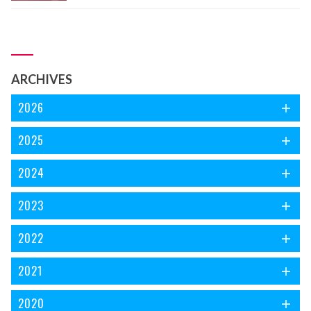
مجھے کہیں جانے کی ضرورت نہیں پڑی ریختہ پر موجود کتابو ں میں
اس الجھن کا سرا ڈھونڈ رہی ہوں، سفر جاری ہے۔ ذرا رکئے پہلے
ایک نظر ’فریاد نغمہ‘ کے سر ورق پر ڈالتے چلیں۔
ARCHIVES
2026
2025
2024
2023
2022
2021
2020