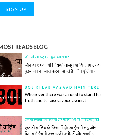
SIGN UP
MOST READS BLOG
जौन तो एक धड़कता हुआ दमाग़ था!!
जौन वो शमअ' थी जिसको मालूम था कि लोग उसके
बुझने का नज़्ज़ारा करना चाहते हैं। जौन एलिया ने
कभी कोशिश भी नहीं की समाज की उस रस्म को
निभाने की, जिसमें अपने ज़ख़्मों को छुपाया जाता है,
BOL KI LAB AAZAAD HAIN TERE
उनकी सर-ए-आम नुमाइश नहीं की जाती। रोया तो
Whenever there was a need to stand for
बीच महफ़िल रो दिया।
truth and to raise a voice against
oppression, there was a poet to do so.
Poetry has inspired many historic
revolutions that have restored order in
जब कोलकता में ग़ालिब के एक फ़ारसी शेर पर विवाद खड़ा हो गया
society. This did not, however, come
एक तो ग़ालिब के जिस्म में दौड़ता ईरानी लहू और
easily to the poets.
दिमाग में ईरानी उस्ताद की नसीहतें और तजर्बे, इन