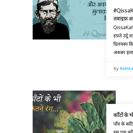
#QissaKa
तवाइफ़ अकब
QissaKahan
हफ़्ते उर्दू
दिलचस्प क़ि
अकबर इलाह
By
Rekhta
काँटों के 
पाँव के काँ
इस एक काँट