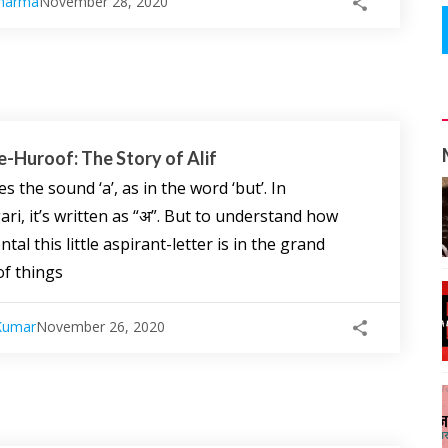
Sharma
November 28, 2020
e-Huroof: The Story of Alif
es the sound ‘a’, as in the word ‘but’. In
ri, it’s written as “अ”. But to understand how
l this little aspirant-letter is in the grand
f things
Kumar
November 26, 2020