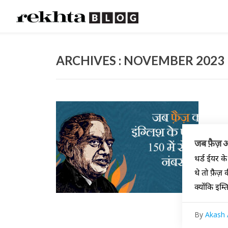
ARCHIVES : NOVEMBER 2023
जब फ़ैज़ अहम
थर्ड ईयर क
थे तो फ़ैज़ 
क्योंकि इम्
By
Akash 