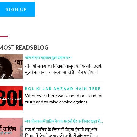
SIGN UP
MOST READS BLOG
जौन तो एक धड़कता हुआ दमाग़ था!!
जौन वो शमअ' थी जिसको मालूम था कि लोग उसके
बुझने का नज़्ज़ारा करना चाहते हैं। जौन एलिया ने
कभी कोशिश भी नहीं की समाज की उस रस्म को
निभाने की, जिसमें अपने ज़ख़्मों को छुपाया जाता है,
BOL KI LAB AAZAAD HAIN TERE
उनकी सर-ए-आम नुमाइश नहीं की जाती। रोया तो
Whenever there was a need to stand for
बीच महफ़िल रो दिया।
truth and to raise a voice against
oppression, there was a poet to do so.
Poetry has inspired many historic
revolutions that have restored order in
जब कोलकता में ग़ालिब के एक फ़ारसी शेर पर विवाद खड़ा हो गया
society. This did not, however, come
एक तो ग़ालिब के जिस्म में दौड़ता ईरानी लहू और
easily to the poets.
दिमाग में ईरानी उस्ताद की नसीहतें और तजर्बे, इन