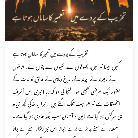
تخریب کے پردے میں تعمیر کا ساماں ہوتا ہے
کہیں ایسا تو نہیں، پھولوں نے، کلیوں نے،پتّوں نے، شاخوں
نے ،چرند نے، پرند نے، مُرغ وماہی نے خالق ِ کائنات کے
حضور ایک عرضی بھیجی ہو، التجا کی ہو کہ ربّا ! تیری اِس اَشرفُ
المخلوقات سے تو ہم بہت تنگ آگئے ہیں۔ تیرا یہ خاکی کچھ زیادہ
ہی سرکش ہو گیا ہے زمین و آسمان سب جگہ حاوی ہو گیا ہے۔
سمندر کے سینے پر بڑے بڑے جہاز اس تیز رفتار سے لے جاتا