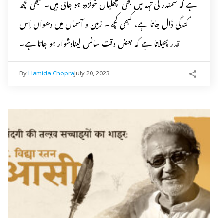
ہے کہ سمندر کی تہہ میں بھی مچھلیاں خوفزدہ ہو جاتی ہیں۔ کبھی کچھ
گندگی ڈال جاتا ہے، کبھی کچھ۔ زمین و آسماں میں دھواں اِس
قدر پھیلاتا ہے کہ بعض وقت سانس لینادشوار ہو جاتا ہے۔
By
Hamida Chopra
July 20, 2023