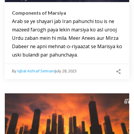
Components of Marsiya
Arab se ye shayari jab Iran pahunchi tou is ne
mazeed farogh paya lekin marsiya ko asl urooj
Urdu zaban mein hi mila. Meer Anees aur Mirza
Dabeer ne apni mehnat-o-riyaazat se Marisya ko
uski bulandi par pahunchaya.
By
Iqbal Ashraf Simnani
July 28, 2023