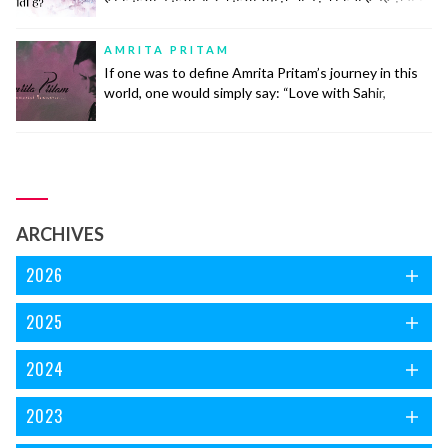
के लिहाज़ से दुरुस्त नहीं है.नज़्म (पाबन्द) की तवारीख़ देखें तो मेरे
ख़याल से इसकी उम्र ग़ज़ल की उम्र के लगभग बराबर ही होगी। नज़्में
AMRITA PRITAM
बेश्तर तीन... continue reading
If one was to define Amrita Pritam’s journey in this
world, one would simply say: “Love with Sahir,
Marriage with Singh, Life with Imroz”.
ARCHIVES
2026
2025
2024
2023