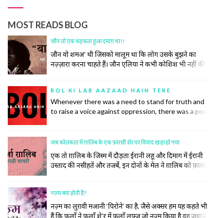
MOST READS BLOG
जौन तो एक धड़कता हुआ दमाग़ था!!
जौन वो शमअ' थी जिसको मालूम था कि लोग उसके बुझने का
नज़्ज़ारा करना चाहते हैं। जौन एलिया ने कभी कोशिश भी नहीं की
समाज की उस रस्म को निभाने की, जिसमें अपने ज़ख़्मों को छुपाया
जाता है, उनकी सर-ए-आम नुमाइश नहीं की जाती। रोया तो बीच
BOL KI LAB AAZAAD HAIN TERE
महफ़िल रो दिया।
Whenever there was a need to stand for truth and
to raise a voice against oppression, there was a poet
to do so. Poetry has inspired many historic
revolutions that have restored order in society. This
did not, however, come easily to the poets.
जब कोलकता में ग़ालिब के एक फ़ारसी शेर पर विवाद खड़ा हो गया
एक तो ग़ालिब के जिस्म में दौड़ता ईरानी लहू और दिमाग में ईरानी
उस्ताद की नसीहतें और तजर्बे, इन दोनों के मेल ने ग़ालिब को फ़ारसी
का ज़बरदस्त और ज़हीन शायर बना दिया। सिर्फ़ शायर ही नहीं बल्कि
उनके खाने पीने, उठने बैठनें, बात करने, कपड़े पहनने और सोचने
नज़्म क्या होती है?
समझने का अंदाज तक ख़ालिस ईरानी हो गया।
नज़्म का लुग़वी मआनी ‘पिरोने’ का है. जैसे अक्सर हम यह कहते भी
हैं कि फ़लाँ ने फ़लाँ शे’र में फ़लाँ लफ़्ज़ जो नज़्म किया है वह ज़बान