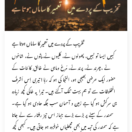
تخریب کے پردے میں تعمیر کا ساماں ہوتا ہے
کہیں ایسا تو نہیں، پھولوں نے، کلیوں نے،پتّوں نے، شاخوں
نے ،چرند نے، پرند نے، مُرغ وماہی نے خالق ِ کائنات کے
حضور ایک عرضی بھیجی ہو، التجا کی ہو کہ ربّا ! تیری اِس اَشرفُ
المخلوقات سے تو ہم بہت تنگ آگئے ہیں۔ تیرا یہ خاکی کچھ زیادہ
ہی سرکش ہو گیا ہے زمین و آسمان سب جگہ حاوی ہو گیا ہے۔
سمندر کے سینے پر بڑے بڑے جہاز اس تیز رفتار سے لے جاتا
ہے کہ سمندر کی تہہ میں بھی مچھلیاں خوفزدہ ہو جاتی ہیں۔ کبھی کچھ