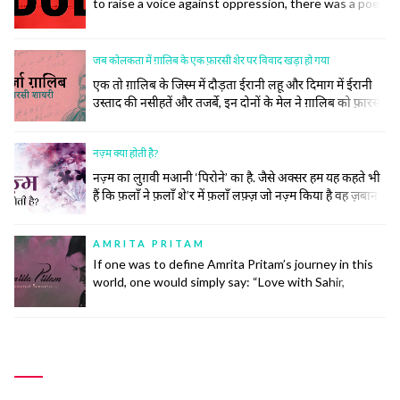
to raise a voice against oppression, there was a poet
to do so. Poetry has inspired many historic
revolutions that have restored order in society. This
did not, however, come easily to the poets.
जब कोलकता में ग़ालिब के एक फ़ारसी शेर पर विवाद खड़ा हो गया
एक तो ग़ालिब के जिस्म में दौड़ता ईरानी लहू और दिमाग में ईरानी
उस्ताद की नसीहतें और तजर्बे, इन दोनों के मेल ने ग़ालिब को फ़ारसी
का ज़बरदस्त और ज़हीन शायर बना दिया। सिर्फ़ शायर ही नहीं बल्कि
उनके खाने पीने, उठने बैठनें, बात करने, कपड़े पहनने और सोचने
नज़्म क्या होती है?
समझने का अंदाज तक ख़ालिस ईरानी हो गया।
नज़्म का लुग़वी मआनी ‘पिरोने’ का है. जैसे अक्सर हम यह कहते भी
हैं कि फ़लाँ ने फ़लाँ शे’र में फ़लाँ लफ़्ज़ जो नज़्म किया है वह ज़बान
के लिहाज़ से दुरुस्त नहीं है.नज़्म (पाबन्द) की तवारीख़ देखें तो मेरे
ख़याल से इसकी उम्र ग़ज़ल की उम्र के लगभग बराबर ही होगी। नज़्में
AMRITA PRITAM
बेश्तर तीन... continue reading
If one was to define Amrita Pritam’s journey in this
world, one would simply say: “Love with Sahir,
Marriage with Singh, Life with Imroz”.