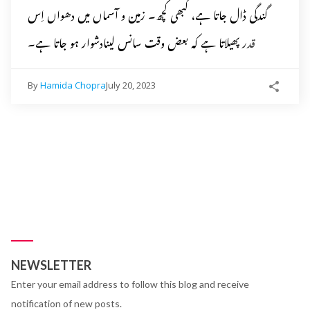
گندگی ڈال جاتا ہے، کبھی کچھ۔ زمین و آسماں میں دھواں اِس
قدر پھیلاتا ہے کہ بعض وقت سانس لینادشوار ہو جاتا ہے۔
By
Hamida Chopra
July 20, 2023
NEWSLETTER
Enter your email address to follow this blog and receive
notification of new posts.