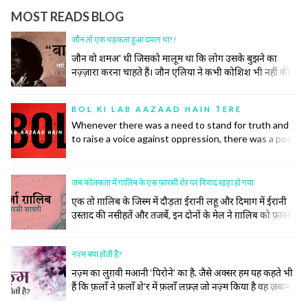
MOST READS BLOG
जौन तो एक धड़कता हुआ दमाग़ था!!
जौन वो शमअ' थी जिसको मालूम था कि लोग उसके बुझने का
नज़्ज़ारा करना चाहते हैं। जौन एलिया ने कभी कोशिश भी नहीं की
समाज की उस रस्म को निभाने की, जिसमें अपने ज़ख़्मों को छुपाया
जाता है, उनकी सर-ए-आम नुमाइश नहीं की जाती। रोया तो बीच
BOL KI LAB AAZAAD HAIN TERE
महफ़िल रो दिया।
Whenever there was a need to stand for truth and
to raise a voice against oppression, there was a poet
to do so. Poetry has inspired many historic
revolutions that have restored order in society. This
did not, however, come easily to the poets.
जब कोलकता में ग़ालिब के एक फ़ारसी शेर पर विवाद खड़ा हो गया
एक तो ग़ालिब के जिस्म में दौड़ता ईरानी लहू और दिमाग में ईरानी
उस्ताद की नसीहतें और तजर्बे, इन दोनों के मेल ने ग़ालिब को फ़ारसी
का ज़बरदस्त और ज़हीन शायर बना दिया। सिर्फ़ शायर ही नहीं बल्कि
उनके खाने पीने, उठने बैठनें, बात करने, कपड़े पहनने और सोचने
नज़्म क्या होती है?
समझने का अंदाज तक ख़ालिस ईरानी हो गया।
नज़्म का लुग़वी मआनी ‘पिरोने’ का है. जैसे अक्सर हम यह कहते भी
हैं कि फ़लाँ ने फ़लाँ शे’र में फ़लाँ लफ़्ज़ जो नज़्म किया है वह ज़बान
के लिहाज़ से दुरुस्त नहीं है.नज़्म (पाबन्द) की तवारीख़ देखें तो मेरे