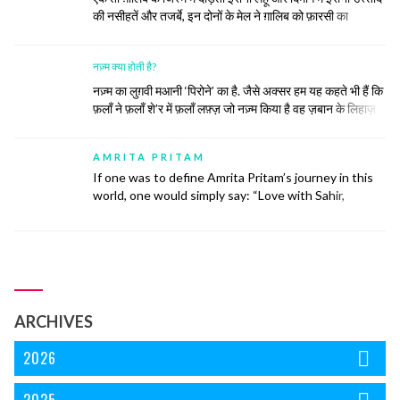
की नसीहतें और तजर्बे, इन दोनों के मेल ने ग़ालिब को फ़ारसी का
ज़बरदस्त और ज़हीन शायर बना दिया। सिर्फ़ शायर ही नहीं बल्कि उनके
खाने पीने, उठने बैठनें, बात करने, कपड़े पहनने और सोचने समझने का
नज़्म क्या होती है?
अंदाज तक ख़ालिस ईरानी हो गया।
नज़्म का लुग़वी मआनी ‘पिरोने’ का है. जैसे अक्सर हम यह कहते भी हैं कि
फ़लाँ ने फ़लाँ शे’र में फ़लाँ लफ़्ज़ जो नज़्म किया है वह ज़बान के लिहाज़
से दुरुस्त नहीं है.नज़्म (पाबन्द) की तवारीख़ देखें तो मेरे ख़याल से इसकी
उम्र ग़ज़ल की उम्र के लगभग बराबर ही होगी। नज़्में बेश्तर तीन...
AMRITA PRITAM
continue reading
If one was to define Amrita Pritam’s journey in this
world, one would simply say: “Love with Sahir,
Marriage with Singh, Life with Imroz”.
ARCHIVES
2026