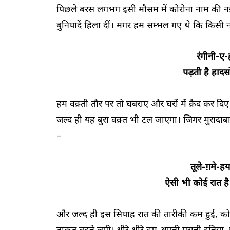
पिछले बरस लगभग इसी मौसम में कोरोना नाम की नई ब
बुनियादें हिला दीं। मगर हम सम्भल गए थे कि किसी 
रंगीनी-ए-ह
पड़ती है हाद
हम वक़्ती तौर पर तो घबराए और घरों में क़ैद कर द
जल्द ही यह बुरा वक़्त भी टल जाएगा। जिगर मुरादाब
–
तूले-ग़मे-ह
ऐसी भी कोई रात ह
और जल्द ही इस सियाह रात की तारीकी कम हुई, को
ताक़त बढ़ने लगी। धीरे-धीरे हम अपनी पुरानी दुनिया, प