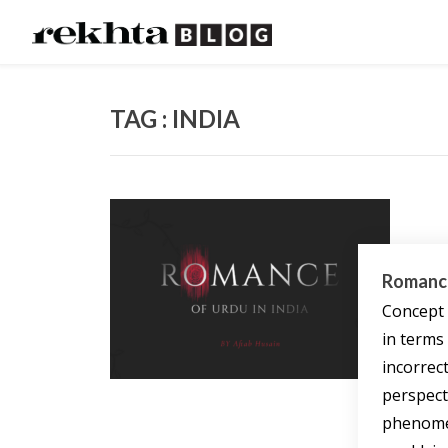
TAG : INDIA
Romance
Concept 
in terms
incorrect
perspecti
phenome