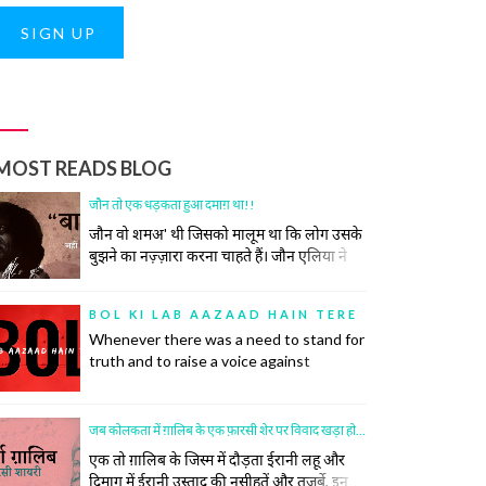
SIGN UP
MOST READS BLOG
जौन तो एक धड़कता हुआ दमाग़ था!!
जौन वो शमअ' थी जिसको मालूम था कि लोग उसके
बुझने का नज़्ज़ारा करना चाहते हैं। जौन एलिया ने
कभी कोशिश भी नहीं की समाज की उस रस्म को
निभाने की, जिसमें अपने ज़ख़्मों को छुपाया जाता है,
BOL KI LAB AAZAAD HAIN TERE
उनकी सर-ए-आम नुमाइश नहीं की जाती। रोया तो
Whenever there was a need to stand for
बीच महफ़िल रो दिया।
truth and to raise a voice against
oppression, there was a poet to do so.
Poetry has inspired many historic
revolutions that have restored order in
जब कोलकता में ग़ालिब के एक फ़ारसी शेर पर विवाद खड़ा हो गया
society. This did not, however, come
एक तो ग़ालिब के जिस्म में दौड़ता ईरानी लहू और
easily to the poets.
दिमाग में ईरानी उस्ताद की नसीहतें और तजर्बे, इन