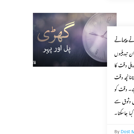
ے پیمانے
 تبدیلیوں
یلی وقت کا
نانچہ وقت
ہے۔ وقت کو
ں وثوق سے
کہا جاسکتا۔
By
Dost 