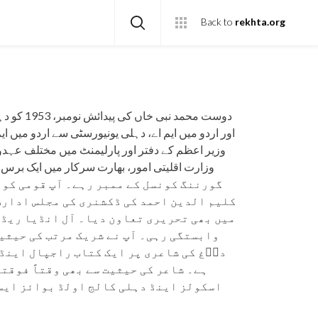
Back to
rekhta.org
دوست مح
اور اردو میں ایم اے، دہلی یونیورسٹی سے اردو میں ،
وزیر اعظم کے دفتر اور پارلیمنٹ میں مختلف عہدو
گورننگ کونسل کے ممبر رہے۔ آپ قومی کو
کلیم الدین احمد کی ڈکشنری کی مجلس ادارت
میں بھی تحریری تعاون دیا۔ آل انڈیا ریڈی
وابستگی رہی۔ آپ نے شریک مرتب کی حیثیت
داؔغ کی شاعری پر ایک کتاب راجپال اینڈ 
ہے۔ شاعر کی حیثیت سے بھی وقتاً فوقت
اسکولز اینڈ دہلی کالج اولڈ بوائز ایسو