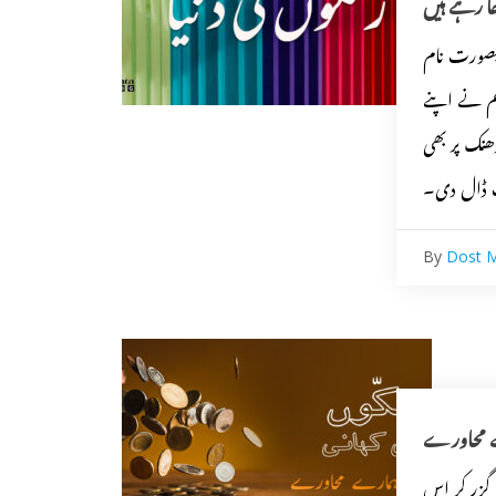
ا رہے ہیں
بصورت نام
م نے اپنے
ھنک پر بھی
ڈال دی۔
By
Dost 
رے محاورے
 گزر کر اس