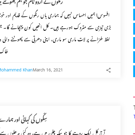
رنگوں کے اردو نام جو ہم بھولتے ج
افسوس! ہمیں احساس نہیں کہ ہماری ہاں رنگوں کے قدیم اور خو
بڑی تیزی سے متروک ہورہے ہیں۔ کل انھیں کون پہچانے گا۔ ہ
لفظ خزانے پر لات ماری سو ماری، اپنی دھرتی سے پھوٹنے والی د
خاک 
Mohammed Khan
March 16, 2021
سِکّوں کی کہانی اور ہما
آج کل ایک روپیے کا جو سکہ چلن میں ہے، وہ کئی مرحلوں سے