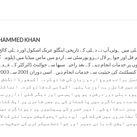
OHAMMED KHAN
مد نبی خاں کی پیدائش نومبر، 1953 کو دہلی میں ہوئی.آپ نے دہلی کے تاریخی اینگلو عربک اسکول 
ایم فل اور جواہر لال نہرو یورسٹی سے اردو میں ماس میڈیا میں ڈپلومہ
ں پر خدمات انجام دینے کے بعد راجیہ سبھا سے جوائنٹ ڈائرکٹر کے عہ
نسل برائے فروغ اردو زبان کی شائع کردہ آکسفورڈ انگل
 میں شامل رہے اور ساہتیہ اکیڈمی کے شائع کردہ انساکلو
و، دہلی دور درشن، یو پی ایس سی اور دیگر کئی اداروں سے
 سے دیوناگری میں پاکستان کی ہم عصر شاعری پر ایک کتاب
سنز نے شائع کی۔ امیر خسرو کی پہیلیوں پر دیوناگری میں
اً مشاعروں میں شرکت کی۔ آپ دہلی ایجوکیشن سوسائٹی کے لا
سی ایشن کے بانی ممبر اور جوائنٹ سیکرٹری کی حیثیت سے