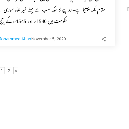
مقام تک پہنچا ہے۔روپیے کا سکہ سب سے پہلے شیر شاہ سوری نے
حکومت میں 1540ء اور 1545ء کے بیچ جاری کیا۔
Mohammed Khan
November 5, 2020
1
2
»