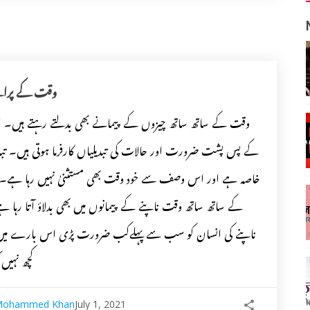
وقت کے پران
وقت کے ساتھ ساتھ چیزوں کے پیمانے بھی بدلتے رہتے ہیں۔ ان
کے پس پشت ضرورت اور حالات کی تبدیلیاں کارفرما ہوتی ہیں۔ تبد
خاصہ ہے اور اس وصف سے خود وقت بھی مستثنیٰ نہیں رہا ہے۔چ
کے ساتھ ساتھ وقت ناپنے کے پیمانوں میں بھی بدلاؤ آتا رہا 
ناپنے کی انسان کو سب سے پہلےکب ضرورت پڑی اس بارے می
کچھ نہیں 
Mohammed Khan
July 1, 2021