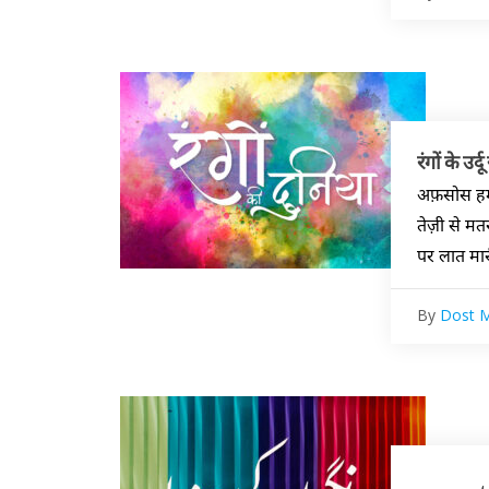
रंगों के उर
अफ़सोस हमें
तेज़ी से मतर
पर लात मार
By
Dost 