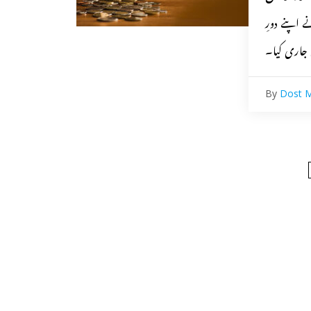
 اپنے دورِ
By
Dost 