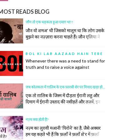
MOST READS BLOG
जौन तो एक धड़कता हुआ दमाग़ था!!
जौन वो शमअ' थी जिसको मालूम था कि लोग उसके
बुझने का नज़्ज़ारा करना चाहते हैं। जौन एलिया ने
कभी कोशिश भी नहीं की समाज की उस रस्म को
निभाने की, जिसमें अपने ज़ख़्मों को छुपाया जाता है,
BOL KI LAB AAZAAD HAIN TERE
उनकी सर-ए-आम नुमाइश नहीं की जाती। रोया तो
Whenever there was a need to stand for
बीच महफ़िल रो दिया।
truth and to raise a voice against
oppression, there was a poet to do so.
Poetry has inspired many historic
revolutions that have restored order in
जब कोलकता में ग़ालिब के एक फ़ारसी शेर पर विवाद खड़ा हो गया
society. This did not, however, come
एक तो ग़ालिब के जिस्म में दौड़ता ईरानी लहू और
easily to the poets.
दिमाग में ईरानी उस्ताद की नसीहतें और तजर्बे, इन
दोनों के मेल ने ग़ालिब को फ़ारसी का ज़बरदस्त और
ज़हीन शायर बना दिया। सिर्फ़ शायर ही नहीं बल्कि
नज़्म क्या होती है?
उनके खाने पीने, उठने बैठनें, बात करने, कपड़े पहनने
और सोचने समझने का अंदाज तक ख़ालिस ईरानी हो
नज़्म का लुग़वी मआनी ‘पिरोने’ का है. जैसे अक्सर
गया।
हम यह कहते भी हैं कि फ़लाँ ने फ़लाँ शे’र में फ़लाँ