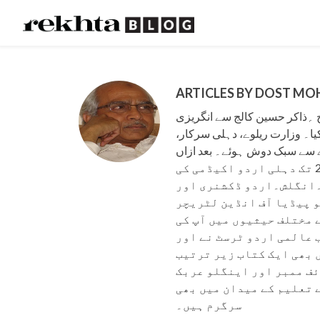
ARTICLES BY DOST M
اور دہلی کالج ؍ذاکر حسین کالج سے انگریزی
 کیا۔ وزارت ریلوے، دہلی سرکار
دے سے سبک دوش ہوئے۔ بعد ازاں
وزارت اقلیتی امور، بھارت سرکار میں ایک برس کنسلٹنٹ کی حیثیت سے خدمات انجام دیں۔ اسی دوران 2001 سے 2003 تک دہلی اردو اکیڈمی کی
ش۔انگلش۔اردو ڈکشنری اور
 پیڈیا آف انڈین لٹریچر
 مختلف حیثیوں میں آپ کی
 عالمی اردو ٹرسٹ نے اور
 بھی ایک کتاب زیر ترتیب
ئف ممبر اور اینگلو عربک
 تعلیم کے میدان میں بھی
سرگرم ہیں۔