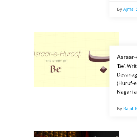
By
Ajmal S
Asraar-
‘Be’. Written as (ب) in Urdu 
Devanaga
(Huruf-e
Nagari al
By
Rajat 