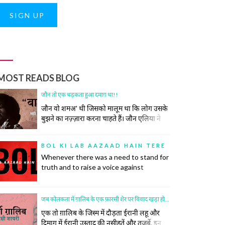
SIGN UP
MOST READS BLOG
जौन तो एक धड़कता हुआ दमाग़ था!!
जौन वो शमअ' थी जिसको मालूम था कि लोग उसके
बुझने का नज़्ज़ारा करना चाहते हैं। जौन एलिया ने
कभी कोशिश भी नहीं की समाज की उस रस्म को
निभाने की, जिसमें अपने ज़ख़्मों को छुपाया जाता है,
BOL KI LAB AAZAAD HAIN TERE
उनकी सर-ए-आम नुमाइश नहीं की जाती। रोया तो
Whenever there was a need to stand for
बीच महफ़िल रो दिया।
truth and to raise a voice against
oppression, there was a poet to do so.
Poetry has inspired many historic
revolutions that have restored order in
जब कोलकता में ग़ालिब के एक फ़ारसी शेर पर विवाद खड़ा हो गया
society. This did not, however, come
एक तो ग़ालिब के जिस्म में दौड़ता ईरानी लहू और
easily to the poets.
दिमाग में ईरानी उस्ताद की नसीहतें और तजर्बे, इन