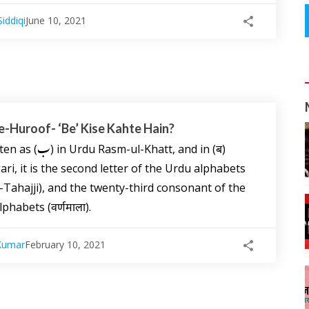
iddiqi
June 10, 2021
e-Huroof- ‘Be’ Kise Kahte Hain?
Rasm-ul-Khatt, and in (ब)
ri, it is the second letter of the Urdu alphabets
-Tahajji), and the twenty-third consonant of the
phabets (वर्णमाला).
Kumar
February 10, 2021