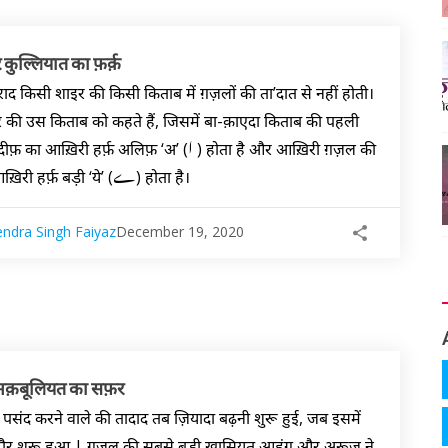
कुल्लियात का फ़र्क़
ुराद किसी शाइर की किसी किताब में ग़ज़लों की ता’दात से नहीं होती।
 की उस किताब को कहते हैं, जिसमें बा-क़ाएदा किताब की पहली
ख़िरी हर्फ़ अलिफ़ ‘अ’ (ا ) होता है और आख़िरी ग़ज़ल की
रदीफ़ का आख़िरी हर्फ़ बड़ी ‘ये’ (ے) होता है।
ndra Singh Faiyaz
December 19, 2020
मक़बूलियत का सफ़र
पसंद करने वाले की तादाद तब ज़ियादा बढ़नी शुरू हुई, जब इसमें
दौर शुरू हुआ | ग़ज़ल की सबसे बड़ी ख़ासियत आहंग और अरूज़ ने