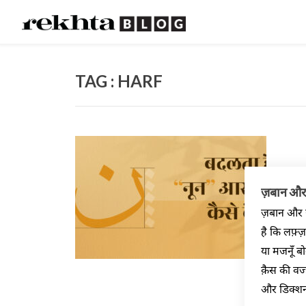
TAG : HARF
ज़बान और 
ज़बान और इ
है कि लफ़्ज
या मजनूँ ब
क़ैस की वज
और डिक्शनर