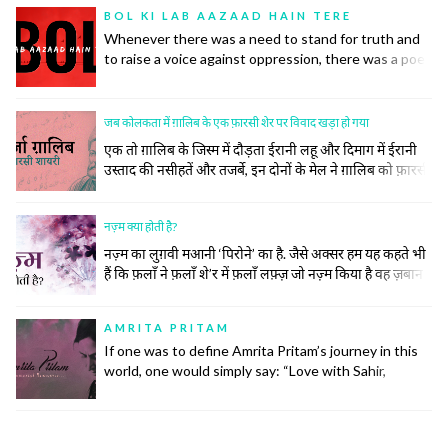
जाता है, उनकी सर-ए-आम नुमाइश नहीं की जाती। रोया तो बीच
BOL KI LAB AAZAAD HAIN TERE
महफ़िल रो दिया।
Whenever there was a need to stand for truth and
to raise a voice against oppression, there was a poet
to do so. Poetry has inspired many historic
revolutions that have restored order in society. This
did not, however, come easily to the poets.
जब कोलकता में ग़ालिब के एक फ़ारसी शेर पर विवाद खड़ा हो गया
एक तो ग़ालिब के जिस्म में दौड़ता ईरानी लहू और दिमाग में ईरानी
उस्ताद की नसीहतें और तजर्बे, इन दोनों के मेल ने ग़ालिब को फ़ारसी
का ज़बरदस्त और ज़हीन शायर बना दिया। सिर्फ़ शायर ही नहीं बल्कि
उनके खाने पीने, उठने बैठनें, बात करने, कपड़े पहनने और सोचने
नज़्म क्या होती है?
समझने का अंदाज तक ख़ालिस ईरानी हो गया।
नज़्म का लुग़वी मआनी ‘पिरोने’ का है. जैसे अक्सर हम यह कहते भी
हैं कि फ़लाँ ने फ़लाँ शे’र में फ़लाँ लफ़्ज़ जो नज़्म किया है वह ज़बान
के लिहाज़ से दुरुस्त नहीं है.नज़्म (पाबन्द) की तवारीख़ देखें तो मेरे
ख़याल से इसकी उम्र ग़ज़ल की उम्र के लगभग बराबर ही होगी। नज़्में
AMRITA PRITAM
बेश्तर तीन... continue reading
If one was to define Amrita Pritam’s journey in this
world, one would simply say: “Love with Sahir,
Marriage with Singh, Life with Imroz”.