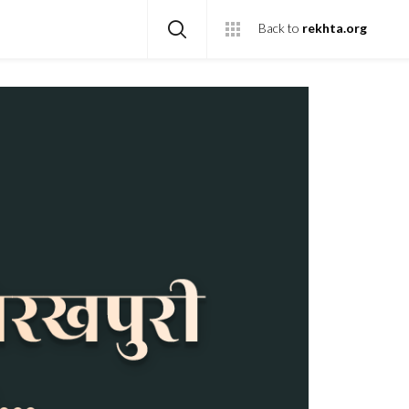
Back to
rekhta.org