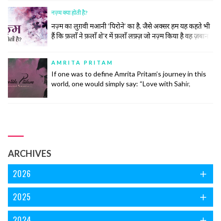
उनके खाने पीने, उठने बैठनें, बात करने, कपड़े पहनने और सोचने
नज़्म क्या होती है?
समझने का अंदाज तक ख़ालिस ईरानी हो गया।
नज़्म का लुग़वी मआनी ‘पिरोने’ का है. जैसे अक्सर हम यह कहते भी
हैं कि फ़लाँ ने फ़लाँ शे’र में फ़लाँ लफ़्ज़ जो नज़्म किया है वह ज़बान
के लिहाज़ से दुरुस्त नहीं है.नज़्म (पाबन्द) की तवारीख़ देखें तो मेरे
ख़याल से इसकी उम्र ग़ज़ल की उम्र के लगभग बराबर ही होगी। नज़्में
AMRITA PRITAM
बेश्तर तीन... continue reading
If one was to define Amrita Pritam’s journey in this
world, one would simply say: “Love with Sahir,
Marriage with Singh, Life with Imroz”.
ARCHIVES
2026
2025
2024