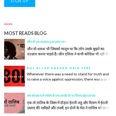
SIGN UP
MOST READS BLOG
जौन तो एक धड़कता हुआ दमाग़ था!!
जौन वो शमअ' थी जिसको मालूम था कि लोग उसके बुझने का
नज़्ज़ारा करना चाहते हैं। जौन एलिया ने कभी कोशिश भी नहीं की
समाज की उस रस्म को निभाने की, जिसमें अपने ज़ख़्मों को छुपाया
जाता है, उनकी सर-ए-आम नुमाइश नहीं की जाती। रोया तो बीच
BOL KI LAB AAZAAD HAIN TERE
महफ़िल रो दिया।
Whenever there was a need to stand for truth and
to raise a voice against oppression, there was a poet
to do so. Poetry has inspired many historic
revolutions that have restored order in society. This
did not, however, come easily to the poets.
जब कोलकता में ग़ालिब के एक फ़ारसी शेर पर विवाद खड़ा हो गया
एक तो ग़ालिब के जिस्म में दौड़ता ईरानी लहू और दिमाग में ईरानी
उस्ताद की नसीहतें और तजर्बे, इन दोनों के मेल ने ग़ालिब को फ़ारसी
का ज़बरदस्त और ज़हीन शायर बना दिया। सिर्फ़ शायर ही नहीं बल्कि