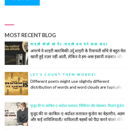
MOST RECENT BLOG
मामूली चीज़ों को ग़ैर-मामूली बना देने वाला शाइर
अगरचे ये शाइरी क्लासिकी उर्दू शाइरी के रिवायती साँचे से बहुत मेल
खाती हुई नज़र नहीं आती, लेकिन ये हम-अस्र इंसानी तज्रबात और
नफ़्सियात की गहरी तहों को खंगालने में रिवायत और जिद्दत के हर
टूल के सहारे से अपना काम करती है। उनकी ग़ज़ल महज़ तख़लीक़ी
सलाहियतों के इज़हार का अमल नहीं बल्कि किसी नादीदा-ओ-
LET’S COUNT THEM WORDS!
नायाब नुक्ते की तलाश, समाजी हक़ीक़तों के बयान और इंसानी वुजूद
Different poets might use slightly different
की पेचीदा तहों को बे-नक़ाब करने का ज़रीआ है।
distribution of words and word clouds are typically
used to convey information about the distribution of
words in some specific context. The more a word is
used, the bigger it is on the cloud. So, let us make
वुजूद की ना-क़ाबिल-ए-बर्दाश्त लताफ़त, जिंसियत और मोहब्बत : मिलान कुंडेरा
these word clouds for some prominent poets and
वुजूद की ना-क़ाबिल-ए-बर्दाश्त लताफ़त कुंडेरा का बेहतरीन, अहम
see if they convey some insight into their
और कई नाविलियाती/ नाविलाती बहसों को पैदा करने वाला नॉवेल
commonalities and distinctiveness.
माना जाता है। उसके मुताबिक़ इस नॉवेल को जिन बुनियादों या जिन