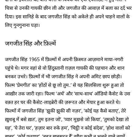
चित्रा से उनकी गायकी छीन ली और जगजीत की आवाज़ में बला का दर्द भर
दिया। इस सानिहे के बाद जगजीत सिंह को अकेले ही अपने चाहने वालों के
लिए गुनगुनाना पड़ा।
जगजीत सिंह और फ़िल्में
जगजीत सिंह 1965 में फ़िल्मों में अपनी क़िस्मत आज़माने माया-नगरी
पहुंचे थे। मगर वहां से वो हिंदुस्तानी ग़ज़ल गायकी की पहचान और शान
बनकर उभरे। फ़िल्मों में भी जगजीत सिंह ने अपनी अमिट छाप छोड़ी।
फिल्म ‘प्रेमगीत’ का ‘होंठों से छू लो तुम..’ से यह सिलसिला शुरू हुआ तो
आख़ीर तक जारी रहा। फिल्म ‘अर्थ’ और ‘साथ-साथ’ ऑडियो कैसेट के उस
वक़्त हर घर की कैसेट-लाइब्रेरी की ज़रूरत और मेयार हुआ करते थे।
फिल्मों में जगजीत सिंह ‘झुकी झुकी सी नज़र’, ‘कोई यह कैसे बताए’, तेरे
ख़ुशबू में बसे ख़त’, तुम इतना जो’, ‘प्यार मुझसे जो किया’, ‘तुमको देखा तो
यह’, ‘ये तेरा घर’, ‘हज़ार बार रुके हम’, ‘चिट्ठी न कोई संदेस’, ‘होश वालों को
ख़बर’, ‘कोई फ़रयाद’, ‘बहुत ख़ूबसूरत हैं’ वग़ैरा कभी न भूलने वाले नग़में