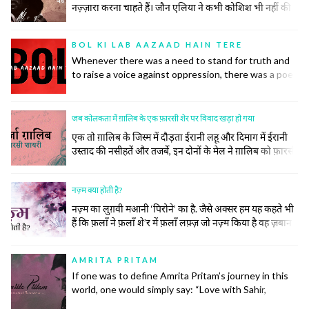
नज़्ज़ारा करना चाहते हैं। जौन एलिया ने कभी कोशिश भी नहीं की
समाज की उस रस्म को निभाने की, जिसमें अपने ज़ख़्मों को छुपाया
जाता है, उनकी सर-ए-आम नुमाइश नहीं की जाती। रोया तो बीच
BOL KI LAB AAZAAD HAIN TERE
महफ़िल रो दिया।
Whenever there was a need to stand for truth and
to raise a voice against oppression, there was a poet
to do so. Poetry has inspired many historic
revolutions that have restored order in society. This
did not, however, come easily to the poets.
जब कोलकता में ग़ालिब के एक फ़ारसी शेर पर विवाद खड़ा हो गया
एक तो ग़ालिब के जिस्म में दौड़ता ईरानी लहू और दिमाग में ईरानी
उस्ताद की नसीहतें और तजर्बे, इन दोनों के मेल ने ग़ालिब को फ़ारसी
का ज़बरदस्त और ज़हीन शायर बना दिया। सिर्फ़ शायर ही नहीं बल्कि
उनके खाने पीने, उठने बैठनें, बात करने, कपड़े पहनने और सोचने
नज़्म क्या होती है?
समझने का अंदाज तक ख़ालिस ईरानी हो गया।
नज़्म का लुग़वी मआनी ‘पिरोने’ का है. जैसे अक्सर हम यह कहते भी
हैं कि फ़लाँ ने फ़लाँ शे’र में फ़लाँ लफ़्ज़ जो नज़्म किया है वह ज़बान
के लिहाज़ से दुरुस्त नहीं है.नज़्म (पाबन्द) की तवारीख़ देखें तो मेरे
ख़याल से इसकी उम्र ग़ज़ल की उम्र के लगभग बराबर ही होगी। नज़्में
AMRITA PRITAM
बेश्तर तीन... continue reading
If one was to define Amrita Pritam’s journey in this
world, one would simply say: “Love with Sahir,
Marriage with Singh, Life with Imroz”.