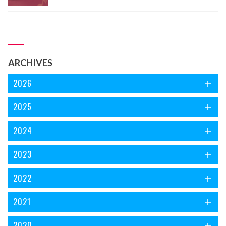
مارے تجسس کے کانپور، لکھنؤ اور ڈھاکا تک پہنچ گئی۔ جی نہیں!
مجھے کہیں جانے کی ضرورت نہیں پڑی ریختہ پر موجود کتابو ں میں
اس الجھن کا سرا ڈھونڈ رہی ہوں، سفر جاری ہے۔ ذرا رکئے پہلے
ایک نظر ’فریاد نغمہ‘ کے سر ورق پر ڈالتے چلیں۔
ARCHIVES
2026
2025
2024
2023
2022
2021
2020