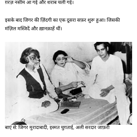
ग़रज़ नसीम आ गई और शराब चली गई।
इसके बाद जिगर की ज़िंदगी का एक दूसरा सफ़र शुरू हुआ। जिसकी
मंज़िल मस्जिदें और ख़ानक़ाहें थीं।
बाएं से: जिगर मुरादाबादी, इस्मत चुग़ताई, अली सरदार जाफ़री