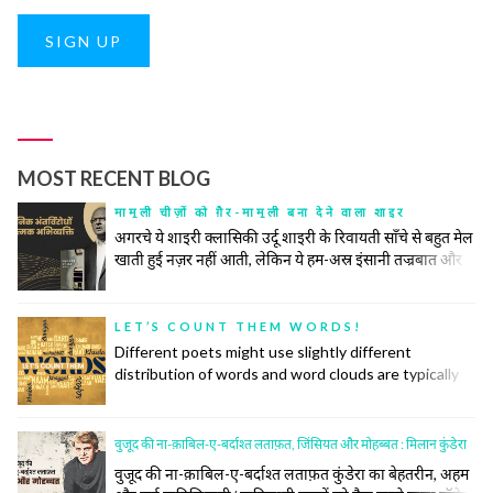
SIGN UP
MOST RECENT BLOG
मामूली चीज़ों को ग़ैर-मामूली बना देने वाला शाइर
अगरचे ये शाइरी क्लासिकी उर्दू शाइरी के रिवायती साँचे से बहुत मेल
खाती हुई नज़र नहीं आती, लेकिन ये हम-अस्र इंसानी तज्रबात और
नफ़्सियात की गहरी तहों को खंगालने में रिवायत और जिद्दत के हर
टूल के सहारे से अपना काम करती है। उनकी ग़ज़ल महज़ तख़लीक़ी
सलाहियतों के इज़हार का अमल नहीं बल्कि किसी नादीदा-ओ-
LET’S COUNT THEM WORDS!
नायाब नुक्ते की तलाश, समाजी हक़ीक़तों के बयान और इंसानी वुजूद
Different poets might use slightly different
की पेचीदा तहों को बे-नक़ाब करने का ज़रीआ है।
distribution of words and word clouds are typically
used to convey information about the distribution of
words in some specific context. The more a word is
used, the bigger it is on the cloud. So, let us make
वुजूद की ना-क़ाबिल-ए-बर्दाश्त लताफ़त, जिंसियत और मोहब्बत : मिलान कुंडेरा
these word clouds for some prominent poets and
वुजूद की ना-क़ाबिल-ए-बर्दाश्त लताफ़त कुंडेरा का बेहतरीन, अहम
see if they convey some insight into their