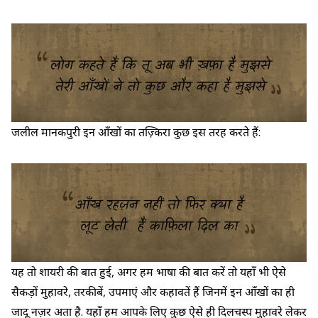
जलील मानकपुरी इन आँखों का तज़्किरा कुछ इस तरह करते हैं:
यह तो शायरी की बात हुई, अगर हम भाषा की बात करें तो यहाँ भी ऐसे
सैकड़ों मुहावरे, तरकीबें, उपमाएं और कहावतें हैं जिनमें इन आँखों का ही
जादू नज़र अता है. यहाँ हम आपके लिए कुछ ऐसे ही दिलचस्प मुहावरे लेकर