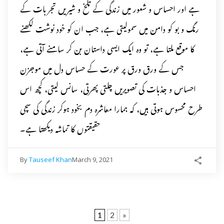
ہے اور احساس و شعور میں زندگی کے تلخ و شیریں تجربات کے
رنگ و بو کو دامن میں سمولیتی ہے، جب ان کو خود نوشت لکھنے
کا موقع ملتا ہے، تو وہ ایک ایسی داستان بن کر سامنے آتی ہے،
جس کے ورق ورق پر عورت کے حساس دل میں موجزن
احساس و جذبات کی تصویریں چلتی پھرتی، سانس لیتی، کچھ اس
طرح محسوس ہوتی ہیں، کہ ہمارا معاشرہ دم بخود ہوکر زندگی کی سچی
حقیقتوں کا تماشہ دیکھتا ہے۔
By
Tauseef Khan
March 9, 2021
1
2
»