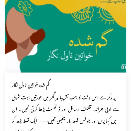
گم شدہ خواتین ناول نگار
یہ ذکر ہے اس وقت کا جب تقریبا ہر گھر میں عورتیں بہت شوق
سے ادبی جرائد، مختلف رسائل اور ڈائجسٹ پڑھا کرتی تھیں۔ ان
میں کہانیاں اور ناولس قسط بار چھپتی تھیں۔۔۔ ایک قسط پڑھ کر