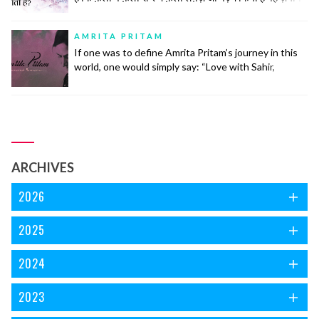
के लिहाज़ से दुरुस्त नहीं है.नज़्म (पाबन्द) की तवारीख़ देखें तो मेरे
ख़याल से इसकी उम्र ग़ज़ल की उम्र के लगभग बराबर ही होगी। नज़्में
AMRITA PRITAM
बेश्तर तीन... continue reading
If one was to define Amrita Pritam’s journey in this
world, one would simply say: “Love with Sahir,
Marriage with Singh, Life with Imroz”.
ARCHIVES
2026
2025
2024
2023