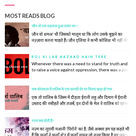
MOST READS BLOG
जौन तो एक धड़कता हुआ दमाग़ था!!
जौन वो शमअ' थी जिसको मालूम था कि लोग उसके बुझने का
नज़्ज़ारा करना चाहते हैं। जौन एलिया ने कभी कोशिश भी नहीं की
समाज की उस रस्म को निभाने की, जिसमें अपने ज़ख़्मों को छुपाया
जाता है, उनकी सर-ए-आम नुमाइश नहीं की जाती। रोया तो बीच
BOL KI LAB AAZAAD HAIN TERE
महफ़िल रो दिया।
Whenever there was a need to stand for truth and
to raise a voice against oppression, there was a poet
to do so. Poetry has inspired many historic
revolutions that have restored order in society. This
did not, however, come easily to the poets.
जब कोलकता में ग़ालिब के एक फ़ारसी शेर पर विवाद खड़ा हो गया
एक तो ग़ालिब के जिस्म में दौड़ता ईरानी लहू और दिमाग में ईरानी
उस्ताद की नसीहतें और तजर्बे, इन दोनों के मेल ने ग़ालिब को फ़ारसी
का ज़बरदस्त और ज़हीन शायर बना दिया। सिर्फ़ शायर ही नहीं बल्कि
उनके खाने पीने, उठने बैठनें, बात करने, कपड़े पहनने और सोचने
नज़्म क्या होती है?
समझने का अंदाज तक ख़ालिस ईरानी हो गया।
नज़्म का लुग़वी मआनी ‘पिरोने’ का है. जैसे अक्सर हम यह कहते भी
हैं कि फ़लाँ ने फ़लाँ शे’र में फ़लाँ लफ़्ज़ जो नज़्म किया है वह ज़बान