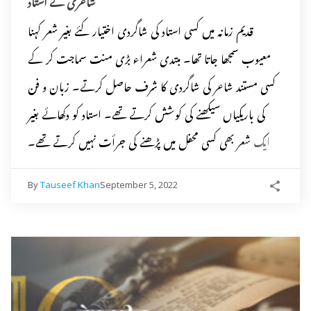
شاعری کے استاد
قدیم زمانہ میں کسی استاد کی شاگردی اختیار کئے بغیر شعر کہنا
معیوب سمجھا جاتا تھا۔ مبتدی شعراء بڑی منت سماجت کر کے
کسی مستند شاعر کی شاگردی کا شرف حاصل کرتے۔ زبان و فن
کی باریکیاں سیکھنے کی کوشش کرتے تھے۔ استاد کو دکھائے بغیر
ایک شعر بھی کسی محفل میں پڑھنے کی جرأت نہیں کرتے تھے۔
By
Tauseef Khan
September 5, 2022