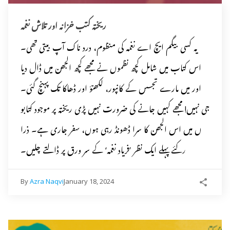
ریختہ کتب خزانہ اور تلاش نغمہ
یہ کسی بیگم ایچ اے نغمہ کی منظوم، درد ناک آپ بیتی تھی۔
اس کتاب میں شامل کچھ نظموں نے مجھے کچھ الجھن میں ڈال دیا
اور میں مارے تجسس کے کانپور، لکھنؤ اور ڈھاکا تک پہنچ گئی۔
جی نہیں! مجھے کہیں جانے کی ضرورت نہیں پڑی ریختہ پر موجود کتابو
ں میں اس الجھن کا سرا ڈھونڈ رہی ہوں، سفر جاری ہے۔ ذرا
رکئے پہلے ایک نظر ’فریاد نغمہ‘ کے سر ورق پر ڈالتے چلیں۔
By
Azra Naqvi
January 18, 2024