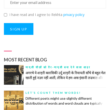
I have read and I agree to Rekhta
privacy policy
SIGN UP
MOST RECENT BLOG
मामूली चीज़ों को ग़ैर-मामूली बना देने वाला शाइर
अगरचे ये शाइरी क्लासिकी उर्दू शाइरी के रिवायती साँचे से बहुत मेल
खाती हुई नज़र नहीं आती, लेकिन ये हम-अस्र इंसानी तज्रबात और
नफ़्सियात की गहरी तहों को खंगालने में रिवायत और जिद्दत के हर
टूल के सहारे से अपना काम करती है। उनकी ग़ज़ल महज़ तख़लीक़ी
सलाहियतों के इज़हार का अमल नहीं बल्कि किसी नादीदा-ओ-
LET’S COUNT THEM WORDS!
नायाब नुक्ते की तलाश, समाजी हक़ीक़तों के बयान और इंसानी वुजूद
Different poets might use slightly different
की पेचीदा तहों को बे-नक़ाब करने का ज़रीआ है।
distribution of words and word clouds are typically
used to convey information about the distribution of