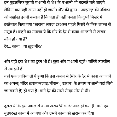
इन मुख़्तलिफ़ लुग़वी म’आनी से शे’र के म’आनी भी बदलते चले जाएंगे.
लेकिन बात यहीं ख़त्म नहीं हो जाती। शे’र की बुनत… अल्फ़ाज़ की नशिश्त
ओ बर्ख़ास्त इतनी कमाल है कि पता ही नहीं चलता कि दूसरे मिसरे में
इस्तेमाल किया गया “ख़राब” लफ़्ज़ दरअस्ल पहले मिसरे के किस लफ़्ज़ से
मंसूब है। कहने का मतलब ये कि मीर के दैर से काबा आ जाने से ख़राब
कौन हो गया है?
दैर… काबा… या ख़ुद मीर?
और यही इस शे’र का हुस्न भी है। कुछ और म’आनी खुले? चलिये तफ़्सील
से समझते हैं…
यहां एक ज़ाविया तो ये हुआ कि इस अमल से (मीर के दैर से काबा आ जाने
का अमल) मंदिर ख़राब/उजाड़/वीरान (“ख़राब” के तमाम म’आनी यहां लिये
जा सकते हैं) हो गया है। माने दैर की सारी रौनक़ मीर से थी।
दूसरा ये कि इस अमल से काबा ख़राब/वीरान/उजाड़ हो गया है। माने एक
बुतपरस्त काबा में आ गया और उसने काबा को ख़राब कर दिया।