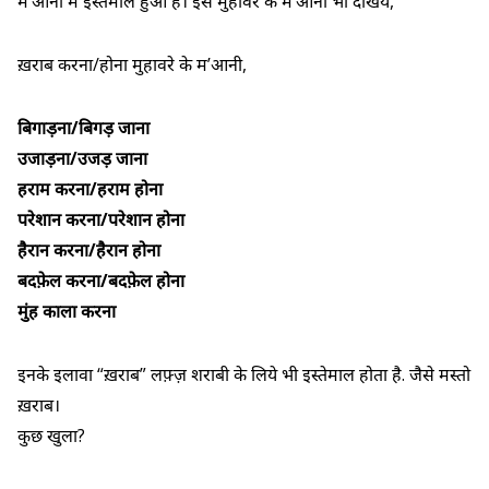
म’आनी में इस्तेमाल हुआ है। इस मुहावरे के म’आनी भी देखिये,
ख़राब करना/होना मुहावरे के म’आनी,
बिगाड़ना/बिगड़ जाना
उजाड़ना/उजड़ जाना
हराम करना/हराम होना
परेशान करना/परेशान होना
हैरान करना/हैरान होना
बदफ़ेल करना/बदफ़ेल होना
मुंह काला करना
इनके इलावा “ख़राब” लफ़्ज़ शराबी के लिये भी इस्तेमाल होता है. जैसे मस्तो
ख़राब।
कुछ खुला?