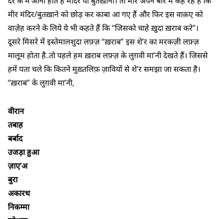
दैर के म’आनी होते हैं मंदिर या बुतख़ाना। तो मीर अपने बारे में कह रहे हैं कि
मीर मंदिर/बुतख़ाने को छोड़ कर काबा आ गए हैं और फिर इस वाक़ए को
वाज़ेह करने के लिये ये भी कहते हैं कि “जिसको चाहे ख़ुदा ख़राब करे”।
दूसरे मिसरे में इस्तेमालशुदा लफ़्ज़ “ख़राब” इस शे’र का मरकज़ी लफ़्ज़
मालूम होता है..तो पहले हम ख़राब लफ़्ज़ के लुग़वी मा’नी देखते हैं। जिससे
हमें पता चले कि कितने मुख़्तलिफ़ ज़ावियों से शे’र समझा जा सकता है।
“ख़राब” के लुग़वी मा’नी,
वीरान
तबाह
बर्बाद
उजड़ा हुआ
ज़ाए’अ
बुरा
अकारथ
निकम्मा