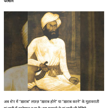
परेशान
अब शे’र में “ख़राब” लफ़्ज़ “ख़राब होने” या “ख़राब करने” के मुहावराती