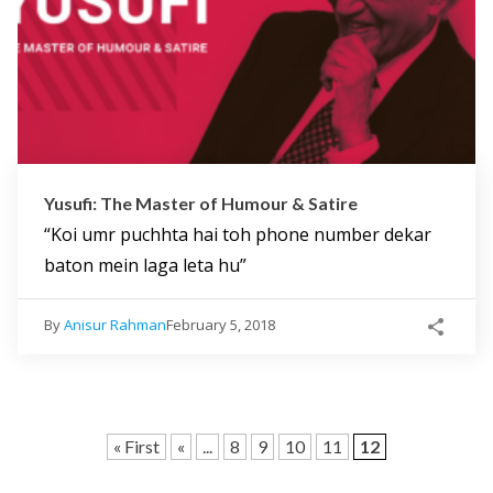
Yusufi: The Master of Humour & Satire
“Koi umr puchhta hai toh phone number dekar
baton mein laga leta hu”
By
Anisur Rahman
February 5, 2018
« First
«
...
8
9
10
11
12