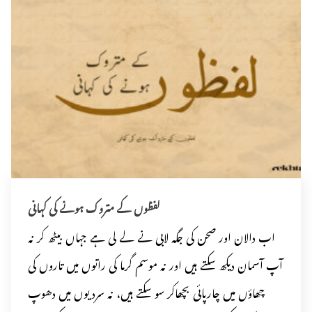
لفظوں کے متروک ہونے کی کہانی
اب دالان اور صحن کی جگہ لابی نے لے لی ہے جہاں بیٹھ کر نہ
آپ آسمان دیکھ سکتے ہیں اور نہ موسم گرما کی راتوں میں تاروں کی
چھاؤں میں چارپائی بچھاکر سو سکتے ہیں، نہ سردیوں میں دھوپ