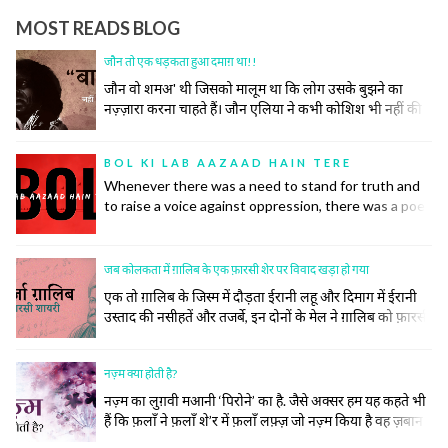
MOST READS BLOG
जौन तो एक धड़कता हुआ दमाग़ था!!
जौन वो शमअ' थी जिसको मालूम था कि लोग उसके बुझने का
नज़्ज़ारा करना चाहते हैं। जौन एलिया ने कभी कोशिश भी नहीं की
समाज की उस रस्म को निभाने की, जिसमें अपने ज़ख़्मों को छुपाया
जाता है, उनकी सर-ए-आम नुमाइश नहीं की जाती। रोया तो बीच
BOL KI LAB AAZAAD HAIN TERE
महफ़िल रो दिया।
Whenever there was a need to stand for truth and
to raise a voice against oppression, there was a poet
to do so. Poetry has inspired many historic
revolutions that have restored order in society. This
did not, however, come easily to the poets.
जब कोलकता में ग़ालिब के एक फ़ारसी शेर पर विवाद खड़ा हो गया
एक तो ग़ालिब के जिस्म में दौड़ता ईरानी लहू और दिमाग में ईरानी
उस्ताद की नसीहतें और तजर्बे, इन दोनों के मेल ने ग़ालिब को फ़ारसी
का ज़बरदस्त और ज़हीन शायर बना दिया। सिर्फ़ शायर ही नहीं बल्कि
उनके खाने पीने, उठने बैठनें, बात करने, कपड़े पहनने और सोचने
नज़्म क्या होती है?
समझने का अंदाज तक ख़ालिस ईरानी हो गया।
नज़्म का लुग़वी मआनी ‘पिरोने’ का है. जैसे अक्सर हम यह कहते भी
हैं कि फ़लाँ ने फ़लाँ शे’र में फ़लाँ लफ़्ज़ जो नज़्म किया है वह ज़बान
के लिहाज़ से दुरुस्त नहीं है.नज़्म (पाबन्द) की तवारीख़ देखें तो मेरे