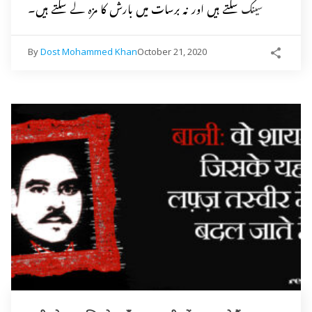
سینک سکتے ہیں اور نہ برسات میں بارش کا مزہ لے سکتے ہیں۔
By
Dost Mohammed Khan
October 21, 2020