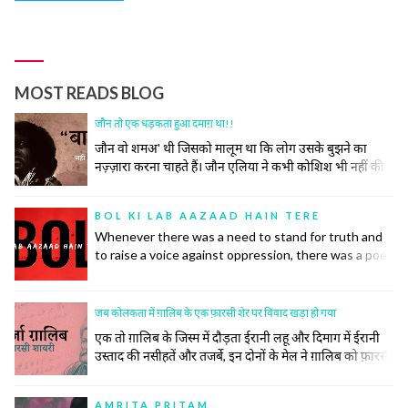
MOST READS BLOG
जौन तो एक धड़कता हुआ दमाग़ था!!
जौन वो शमअ' थी जिसको मालूम था कि लोग उसके बुझने का
नज़्ज़ारा करना चाहते हैं। जौन एलिया ने कभी कोशिश भी नहीं की
समाज की उस रस्म को निभाने की, जिसमें अपने ज़ख़्मों को छुपाया
जाता है, उनकी सर-ए-आम नुमाइश नहीं की जाती। रोया तो बीच
BOL KI LAB AAZAAD HAIN TERE
महफ़िल रो दिया।
Whenever there was a need to stand for truth and
to raise a voice against oppression, there was a poet
to do so. Poetry has inspired many historic
revolutions that have restored order in society. This
did not, however, come easily to the poets.
जब कोलकता में ग़ालिब के एक फ़ारसी शेर पर विवाद खड़ा हो गया
एक तो ग़ालिब के जिस्म में दौड़ता ईरानी लहू और दिमाग में ईरानी
उस्ताद की नसीहतें और तजर्बे, इन दोनों के मेल ने ग़ालिब को फ़ारसी
का ज़बरदस्त और ज़हीन शायर बना दिया। सिर्फ़ शायर ही नहीं बल्कि
उनके खाने पीने, उठने बैठनें, बात करने, कपड़े पहनने और सोचने
AMRITA PRITAM