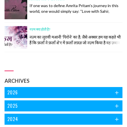
समझने का अंदाज तक ख़ालिस ईरानी हो गया।
If one was to define Amrita Pritam’s journey in this
world, one would simply say: “Love with Sahir,
Marriage with Singh, Life with Imroz”.
नज़्म क्या होती है?
नज़्म का लुग़वी मआनी ‘पिरोने’ का है. जैसे अक्सर हम यह कहते भी
हैं कि फ़लाँ ने फ़लाँ शे’र में फ़लाँ लफ़्ज़ जो नज़्म किया है वह ज़बान
के लिहाज़ से दुरुस्त नहीं है.नज़्म (पाबन्द) की तवारीख़ देखें तो मेरे
ख़याल से इसकी उम्र ग़ज़ल की उम्र के लगभग बराबर ही होगी। नज़्में
बेश्तर तीन... continue reading
ARCHIVES
2026
2025
2024