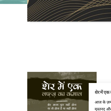
शेर में ए
आज के ज़मान
मुस्तनद और