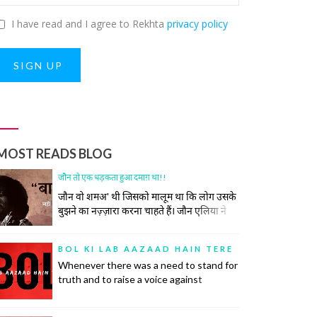
I have read and I agree to Rekhta
privacy policy
SIGN UP
MOST READS BLOG
जौन तो एक धड़कता हुआ दमाग़ था!!
जौन वो शमअ' थी जिसको मालूम था कि लोग उसके
बुझने का नज़्ज़ारा करना चाहते हैं। जौन एलिया ने
कभी कोशिश भी नहीं की समाज की उस रस्म को
निभाने की, जिसमें अपने ज़ख़्मों को छुपाया जाता है,
BOL KI LAB AAZAAD HAIN TERE
उनकी सर-ए-आम नुमाइश नहीं की जाती। रोया तो
Whenever there was a need to stand for
बीच महफ़िल रो दिया।
truth and to raise a voice against
oppression, there was a poet to do so.
Poetry has inspired many historic