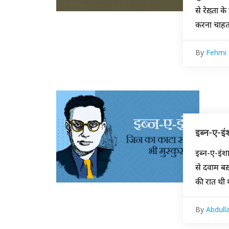
से रेख़्ता 
करना चाहता
By
Fehmi 
इब्न-ए-इंश
इब्न-ए-इंशा
से दवाम ब
की रात थी 
By
Abdull