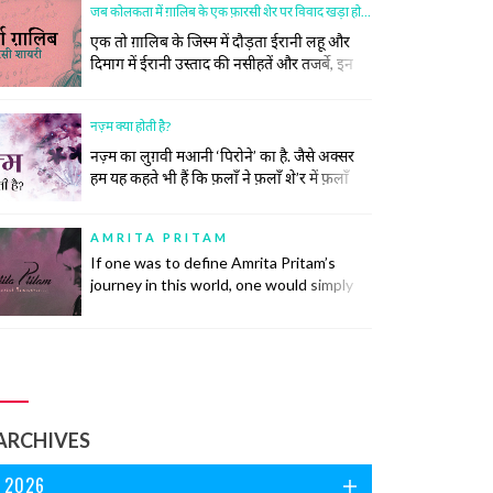
revolutions that have restored order in
जब कोलकता में ग़ालिब के एक फ़ारसी शेर पर विवाद खड़ा हो गया
society. This did not, however, come
एक तो ग़ालिब के जिस्म में दौड़ता ईरानी लहू और
easily to the poets.
दिमाग में ईरानी उस्ताद की नसीहतें और तजर्बे, इन
दोनों के मेल ने ग़ालिब को फ़ारसी का ज़बरदस्त और
ज़हीन शायर बना दिया। सिर्फ़ शायर ही नहीं बल्कि
नज़्म क्या होती है?
उनके खाने पीने, उठने बैठनें, बात करने, कपड़े पहनने
और सोचने समझने का अंदाज तक ख़ालिस ईरानी हो
नज़्म का लुग़वी मआनी ‘पिरोने’ का है. जैसे अक्सर
गया।
हम यह कहते भी हैं कि फ़लाँ ने फ़लाँ शे’र में फ़लाँ
लफ़्ज़ जो नज़्म किया है वह ज़बान के लिहाज़ से
दुरुस्त नहीं है.नज़्म (पाबन्द) की तवारीख़ देखें तो मेरे
AMRITA PRITAM
ख़याल से इसकी उम्र ग़ज़ल की उम्र के लगभग बराबर
If one was to define Amrita Pritam’s
ही होगी। नज़्में बेश्तर तीन... continue reading
journey in this world, one would simply
say: “Love with Sahir, Marriage with
Singh, Life with Imroz”.
ARCHIVES
2026